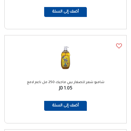
أضف إلى السلة
شامبو شعر للصغار بيبي ماجيك 250 مل ناعم لامع
1.05 JD
أضف إلى السلة