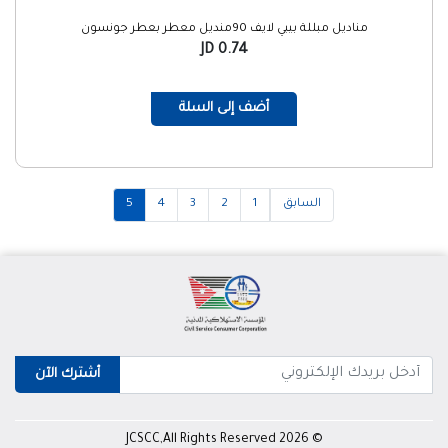
مناديل مبللة بيبي لايف 90منديل معطر بعطر جونسون
0.74 JD
أضف إلى السلة
السابق
1
2
3
4
5
أشترك الآن
© 2026 JCSCC,All Rights Reserved