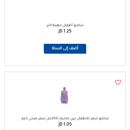
شامبو أطفال جهينة 1لتر
1.25 JD
أضف إلى السلة
شامبو شعر للاطفال بيبي ماجيك 250مل شعر صحي ناعم
1.05 JD