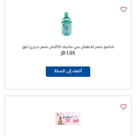
شامبو شعر للاطفال بيبي ماجيك 250مل شعر حريري انيق
1.05 JD
أضف إلى السلة