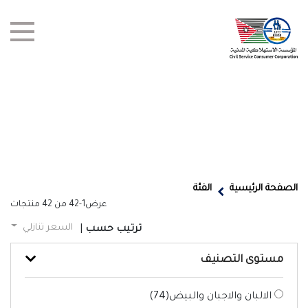
test title
العروض
الصفحة الرئيسية
الفئة
عرض
1-42
من
42
منتجات
أخبار
السعر تنازلي
ترتيب حسب
|
الفروع
مستوى التصنيف
اتصل بنا
الالبان والاجبان والبيض(
74
)