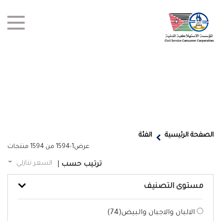
test title
العروض
الصفحة الرئيسية
الفئة
عرض
1-1594
من
1594
منتجات
أخبار
السعر تنازلي
ترتيب حسب
|
الفروع
مستوى التصنيف
اتصل بنا
الالبان والاجبان والبيض(
74
)